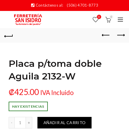
Contáctenos al:
(506) 4701-8773
0
0
Placa p/toma doble
Aguila 2132-W
₡
425.00
IVA Incluido
HAY EXISTENCIAS
oma doble Aguila 2132-W cantidad
AÑADIR AL CARRITO