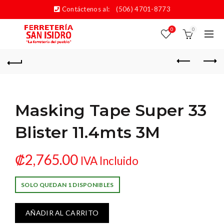
Contáctenos al:
(506) 4701-8773
0
0
Masking Tape Super 33
Blister 11.4mts 3M
₡
2,765.00
IVA Incluido
SOLO QUEDAN 1 DISPONIBLES
AÑADIR AL CARRITO