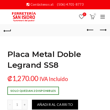
Contáctenos al:
(506) 4701-8773
0
0
Placa Metal Doble
Legrand SS8
₡
1,270.00
IVA Incluido
SOLO QUEDAN 2 DISPONIBLES
tal Doble Legrand SS8 cantidad
AÑADIR AL CARRITO