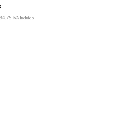
5
84.75
IVA Incluido
 más