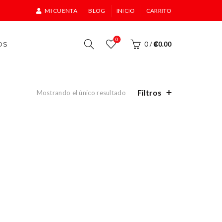
MI CUENTA
BLOG
INICIO
CARRITO
0
OS
0
/
₡
0.00
Filtros
Mostrando el único resultado