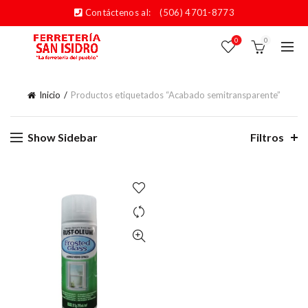
Contáctenos al:
(506) 4701-8773
0
0
Inicio
Productos etiquetados “Acabado semitransparente”
Show Sidebar
Filtros