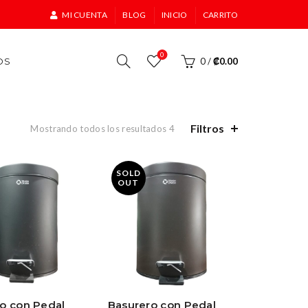
MI CUENTA
BLOG
INICIO
CARRITO
0
OS
0
/
₡
0.00
Filtros
Mostrando todos los resultados 4
SOLD
OUT
o con Pedal
Basurero con Pedal