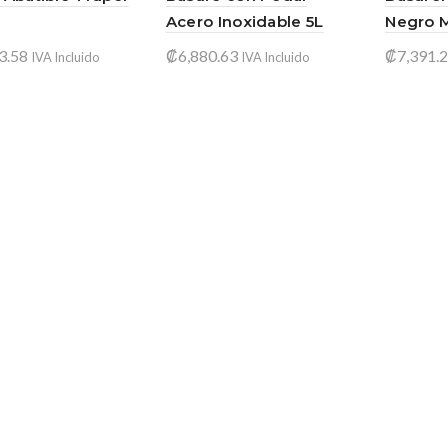
Acero Inoxidable 5L
Negro M
3.58
₡
6,880.63
₡
7,391.
IVA Incluido
IVA Incluido
ir al carrito
Añadir al carrito
Añadir