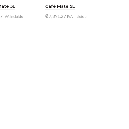
ate 5L
Café Mate 5L
27
₡
7,391.27
IVA Incluido
IVA Incluido
 al carrito
Leer más