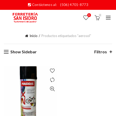
Contáctenos al:
(506) 4701-8773
0
0
Inicio
Productos etiquetados “aerosol”
Show Sidebar
Filtros