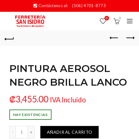
Contáctenos al:
(506) 4701-8773
0
0
PINTURA AEROSOL
NEGRO BRILLA LANCO
₡
3,455.00
IVA Incluido
HAY EXISTENCIAS
SOL NEGRO BRILLA LANCO cantidad
AÑADIR AL CARRITO