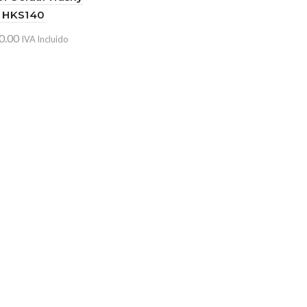
 HKS140
0.00
IVA Incluido
ir al carrito