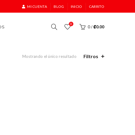
MI CUENTA
BLOG
INICIO
CARRITO
0
OS
0
/
₡
0.00
Filtros
Mostrando el único resultado