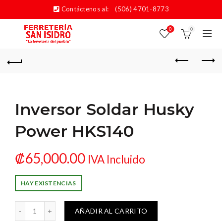
Contáctenos al:
(506) 4701-8773
0
0
Inversor Soldar Husky
Power HKS140
₡
65,000.00
IVA Incluido
HAY EXISTENCIAS
ldar Husky Power HKS140 cantidad
AÑADIR AL CARRITO