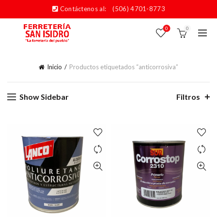
Contáctenos al:
(506) 4701-8773
0
0
Inicio
Productos etiquetados “anticorrosiva”
Show Sidebar
Filtros