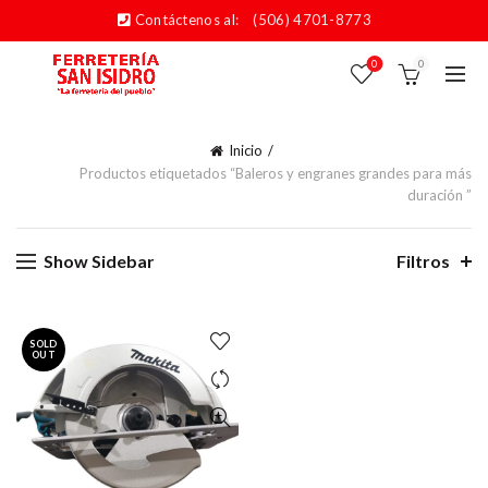
Contáctenos al:
(506) 4701-8773
0
0
Inicio
Productos etiquetados “Baleros y engranes grandes para más
duración ”
Show Sidebar
Filtros
SOLD
OUT