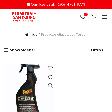
Contáctenos al:
(506) 4701-8773
0
0
Inicio
Productos etiquetados “Cuida”
Show Sidebar
Filtros