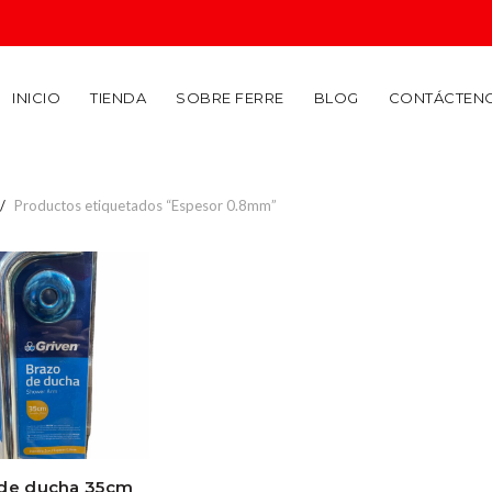
INICIO
TIENDA
SOBRE FERRE
BLOG
CONTÁCTEN
Productos etiquetados “Espesor 0.8mm”
 de ducha 35cm