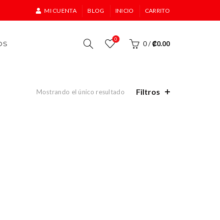
MI CUENTA
BLOG
INICIO
CARRITO
0
OS
0
/
₡
0.00
Filtros
Mostrando el único resultado