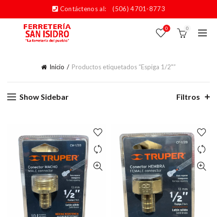
Contáctenos al:
(506) 4701-8773
0
0
Inicio
Productos etiquetados “Espiga 1/2"”
Show Sidebar
Filtros