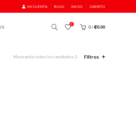
MI CUENTA
BLOG
INICIO
CARRITO
0
OS
0
/
₡
0.00
Filtros
Mostrando todos los resultados 2