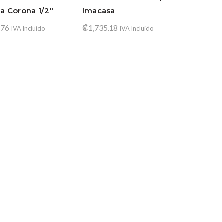
 Corona 1/2″
Imacasa
.76
₡
1,735.18
IVA Incluido
IVA Incluido
ir al carrito
Añadir al carrito