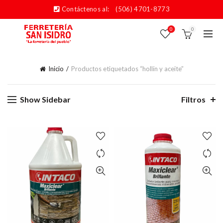
Contáctenos al:
(506) 4701-8773
0
0
Inicio
Productos etiquetados “hollín y aceite”
Show Sidebar
Filtros