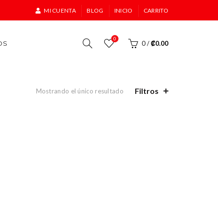
MI CUENTA
BLOG
INICIO
CARRITO
0
OS
0
/
₡
0.00
Filtros
Mostrando el único resultado