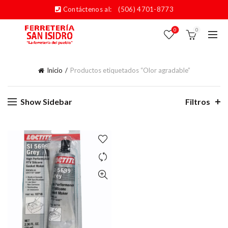
Contáctenos al:
(506) 4701-8773
0
0
Inicio
Productos etiquetados “Olor agradable”
Show Sidebar
Filtros