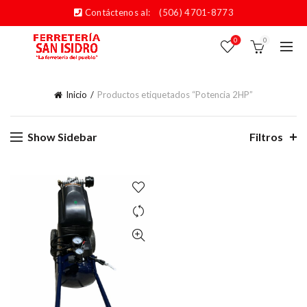
Contáctenos al:
(506) 4701-8773
0
0
Inicio
Productos etiquetados “Potencia 2HP”
Show Sidebar
Filtros