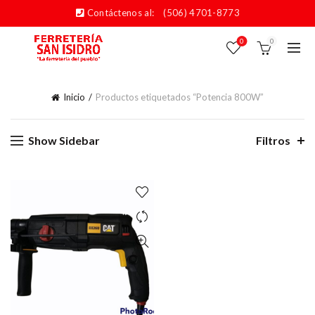
Contáctenos al:
(506) 4701-8773
0
0
Inicio
Productos etiquetados “Potencia 800W”
Show Sidebar
Filtros