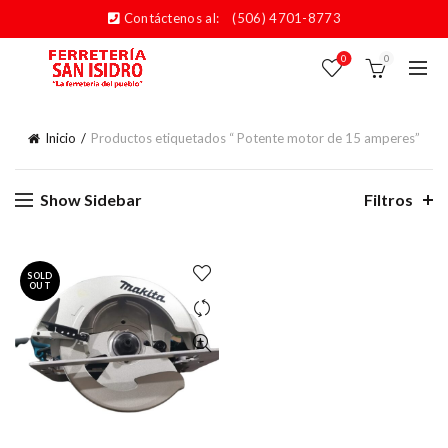
Contáctenos al:
(506) 4701-8773
0
0
Inicio
Productos etiquetados “ Potente motor de 15 amperes”
Show Sidebar
Filtros
SOLD
OUT