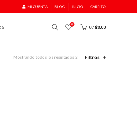
MI CUENTA
BLOG
INICIO
CARRITO
0
OS
0
/
₡
0.00
Filtros
Mostrando todos los resultados 2