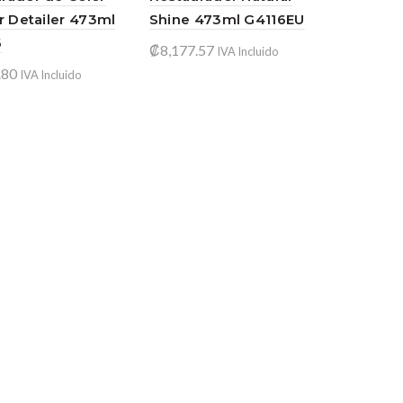
or Detailer 473ml
Shine 473ml G4116EU
6
₡
8,177.57
IVA Incluido
.80
IVA Incluido
Añadir al carrito
ir al carrito