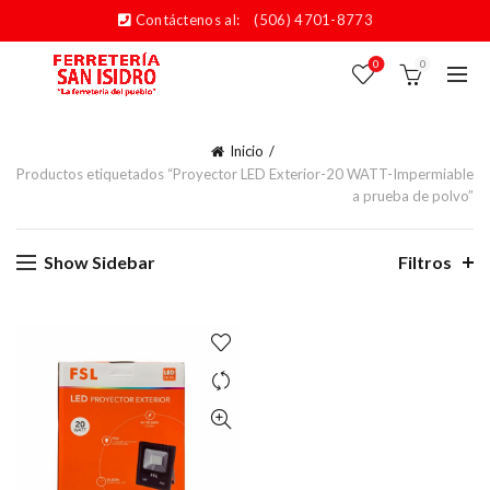
Contáctenos al:
(506) 4701-8773
0
0
Inicio
Productos etiquetados “Proyector LED Exterior-20 WATT-Impermiable
a prueba de polvo”
Show Sidebar
Filtros