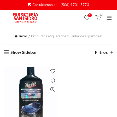
Contáctenos al:
(506) 4701-8773
0
0
Inicio
Productos etiquetados “Pulidor de superficies”
Show Sidebar
Filtros