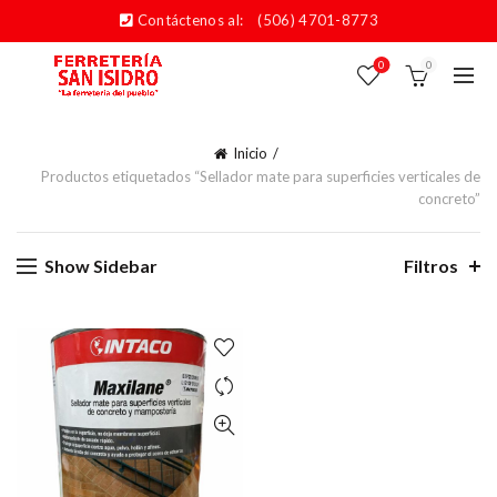
Contáctenos al:
(506) 4701-8773
0
0
Inicio
Productos etiquetados “Sellador mate para superficies verticales de
concreto”
Show Sidebar
Filtros