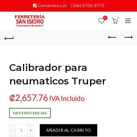
Contáctenos al:
(506) 4701-8773
0
0
Calibrador para
neumaticos Truper
₡
2,657.76
IVA Incluido
HAY EXISTENCIAS
 para neumaticos Truper cantidad
AÑADIR AL CARRITO