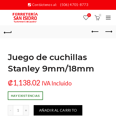
Contáctenos al:
(506) 4701-8773
0
0
Juego de cuchillas
Stanley 9mm/18mm
₡
1,138.02
IVA Incluido
HAY EXISTENCIAS
chillas Stanley 9mm/18mm cantidad
AÑADIR AL CARRITO