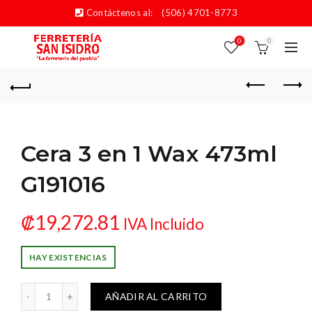
Contáctenos al:
(506) 4701-8773
0
0
Cera 3 en 1 Wax 473ml
G191016
₡
19,272.81
IVA Incluido
HAY EXISTENCIAS
n 1 Wax 473ml G191016 cantidad
AÑADIR AL CARRITO