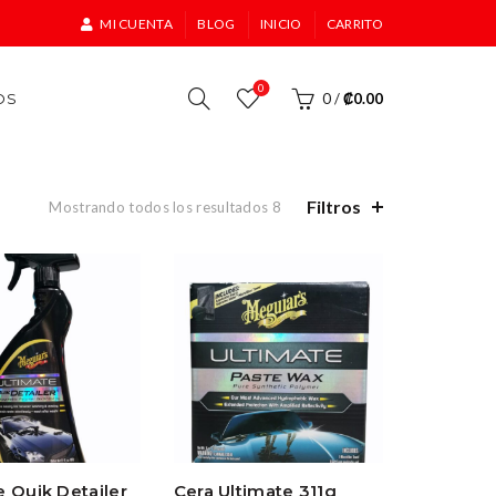
MI CUENTA
BLOG
INICIO
CARRITO
0
OS
0
/
₡
0.00
Filtros
Mostrando todos los resultados 8
e Quik Detailer
Cera Ultimate 311g