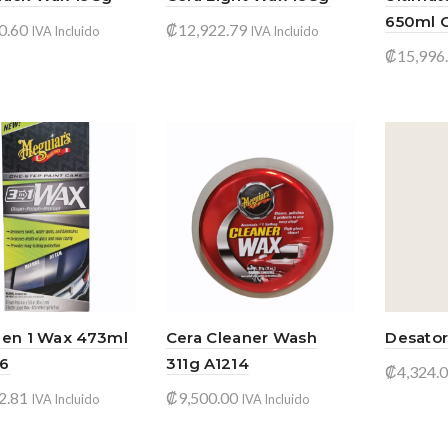
650ml 
0.60
₡
12,922.79
IVA Incluido
IVA Incluido
₡
15,996
 más
Añadir al carrito
Añadir
 en 1 Wax 473ml
Cera Cleaner Wash
Desator
16
311g A1214
₡
4,324.
2.81
₡
9,500.00
IVA Incluido
IVA Incluido
Añadir
ir al carrito
Añadir al carrito