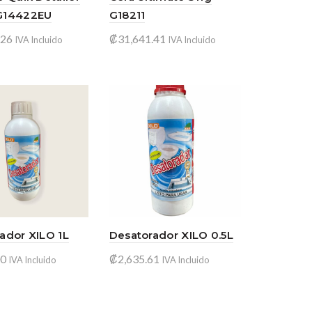
G14422EU
G18211
.26
₡
31,641.41
IVA Incluido
IVA Incluido
 al carrito
Añadir al carrito
ador XILO 1L
Desatorador XILO 0.5L
00
₡
2,635.61
IVA Incluido
IVA Incluido
 al carrito
Añadir al carrito