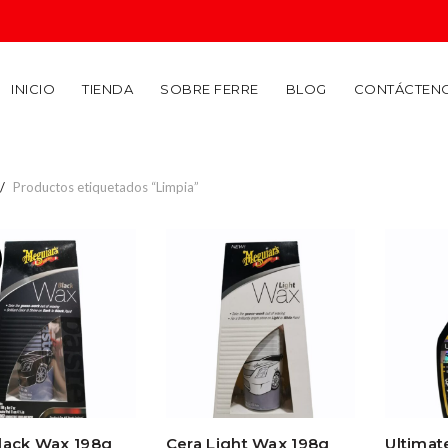
INICIO
TIENDA
SOBRE FERRE
BLOG
CONTÁCTEN
Productos etiquetados “Limpia”
lack Wax 198g
Cera Light Wax 198g
Ultimat