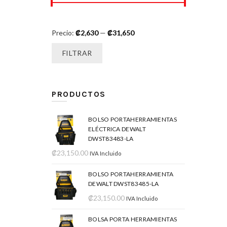
Precio:
₡2,630
—
₡31,650
FILTRAR
PRODUCTOS
BOLSO PORTAHERRAMIENTAS
ELÉCTRICA DEWALT
DWST83483-LA
₡
23,150.00
IVA Incluido
BOLSO PORTAHERRAMIENTA
DEWALT DWST83485-LA
₡
23,150.00
IVA Incluido
BOLSA PORTA HERRAMIENTAS