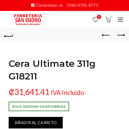
Contáctenos al:
(506) 4701-8773
0
0
Cera Ultimate 311g
G18211
₡
31,641.41
IVA Incluido
SOLO QUEDAN 1 DISPONIBLES
AÑADIR AL CARRITO