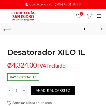
Contáctenos al:
(506) 4701-8773
0
0
Desatorador XILO 1L
₡
4,324.00
IVA Incluido
HAY EXISTENCIAS
atorador XILO 1L cantidad
AÑADIR AL CARRITO
Agregar a lista de deseos