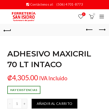
Contáctenos al:
(506) 4701-8773
0
0
ADHESIVO MAXICRIL
70 LT INTACO
₡
4,305.00
IVA Incluido
HAY EXISTENCIAS
AXICRIL 70 LT INTACO cantidad
AÑADIR AL CARRITO