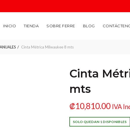
INICIO
TIENDA
SOBRE FERRE
BLOG
CONTÁCTEN
ANUALES
Cinta Métrica Milwaukee 8 mts
Cinta Métr
mts
₡
10,810.00
IVA In
SOLO QUEDAN 1 DISPONIBLES