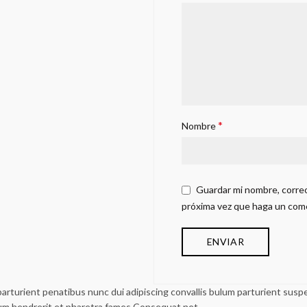
*
Nombre
Guardar mi nombre, correo
próxima vez que haga un com
urient penatibus nunc dui adipiscing convallis bulum parturient suspen
lum hendrerit et pharetra fames.Consequat net