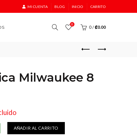
MI CUENTA
BLOG
INICIO
CARRITO
0
OS
0
/
₡
0.00
ica Milwaukee 8
cluido
AÑADIR AL CARRITO