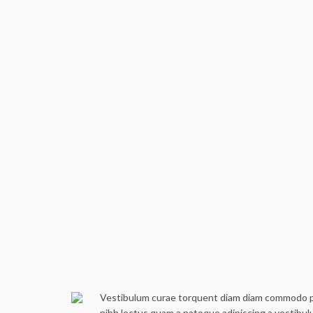
Vestibulum curae torquent diam diam commodo part
nibh lectus quam a natoque adipiscing a vestibu