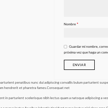
*
Nombre
Guardar mi nombre, correo
próxima vez que haga un com
urient penatibus nunc dui adipiscing convallis bulum parturient suspen
lum hendrerit et pharetra fames.Consequat net
ent in parturient scelerisque nibh lectus quam a natoque adipiscing a v
a a purus lectus faucibus lobortis tincidunt purus lectus nisl class ero