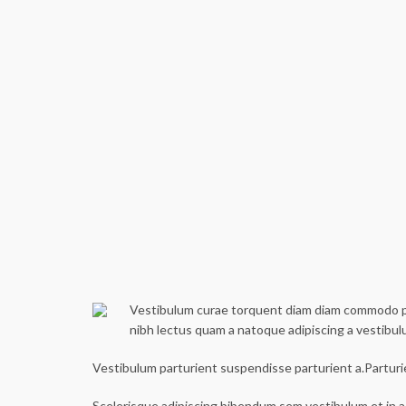
Vestibulum curae torquent diam diam commodo part
nibh lectus quam a natoque adipiscing a vestibu
Vestibulum parturient suspendisse parturient a.Parturi
Scelerisque adipiscing bibendum sem vestibulum et in a 