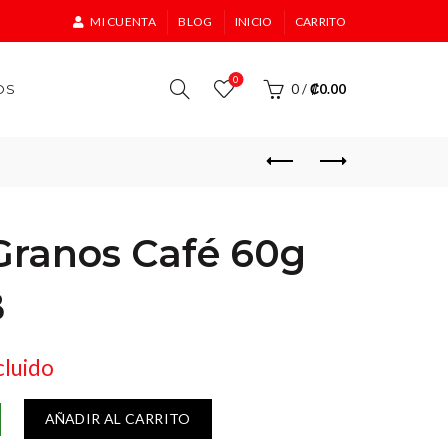
MI CUENTA
BLOG
INICIO
CARRITO
0
OS
0
/
₡
0.00
Granos Café 60g
B
cluido
AÑADIR AL CARRITO