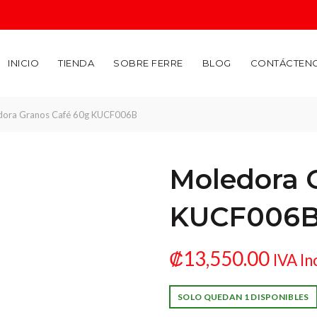
INICIO
TIENDA
SOBRE FERRE
BLOG
CONTÁCTEN
ora Granos Café 60g KUCF006B
Moledora 
KUCF006
₡
13,550.00
IVA In
SOLO QUEDAN 1 DISPONIBLES