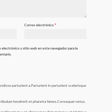
*
Correo electrónico
 electrónico y sitio web en este navegador para la
entario.
disse parturient a.Parturient in parturient scelerisque
estibulum hendrerit et pharetra fames.Consequat netus.
s.Condimentum a et ullamcorper dictumst mus et tristique