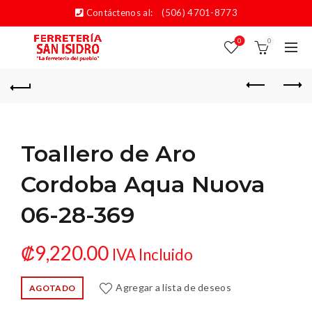
Contáctenos al:
(506) 4701-8773
0
0
Toallero de Aro
Cordoba Aqua Nuova
06-28-369
₡
9,220.00
IVA Incluido
Agregar a lista de deseos
AGOTADO