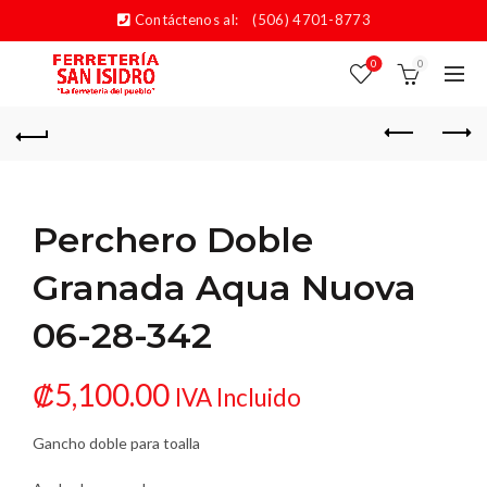
Contáctenos al:
(506) 4701-8773
0
0
Perchero Doble
Granada Aqua Nuova
06-28-342
₡
5,100.00
IVA Incluido
Gancho doble para toalla