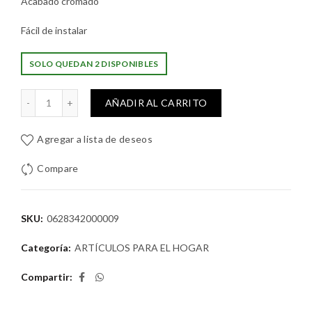
Acabado cromado
Fácil de instalar
SOLO QUEDAN 2 DISPONIBLES
Granada Aqua Nuova 06-28-342 cantidad
AÑADIR AL CARRITO
Agregar a lista de deseos
Compare
SKU:
0628342000009
Categoría:
ARTÍCULOS PARA EL HOGAR
Compartir