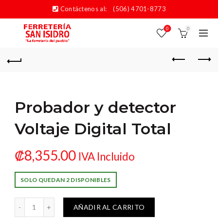
Contáctenos al:
(506) 4701-8773
0
0
Probador y detector
Voltaje Digital Total
₡
8,355.00
IVA Incluido
SOLO QUEDAN 2 DISPONIBLES
tector Voltaje Digital Total cantidad
AÑADIR AL CARRITO