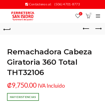
Contáctenos al:
(506) 4701-8773
0
0
Remachadora Cabeza
Giratoria 360 Total
THT32106
₡
9,750.00
IVA Incluido
HAY EXISTENCIAS