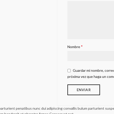
*
Nombre
Guardar mi nombre, correo
próxima vez que haga un com
urient penatibus nunc dui adipiscing convallis bulum parturient suspen
lum hendrerit et pharetra fames.Consequat net