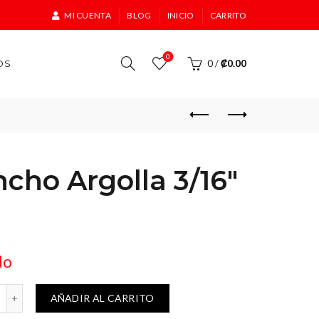
MI CUENTA
BLOG
INICIO
CARRITO
0
OS
0
/
₡
0.00
cho Argolla 3/16″
do
3/16" Truper cantidad
AÑADIR AL CARRITO