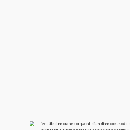
Vestibulum curae torquent diam diam commodo part
nibh lectus quam a natoque adipiscing a vestibu