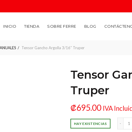
INICIO
TIENDA
SOBRE FERRE
BLOG
CONTÁCTEN
ANUALES
Tensor Gancho Argolla 3/16″ Truper
Tensor Gan
Truper
₡
695.00
IVA Inclui
Tensor Gancho Argolla 
HAY EXISTENCIAS