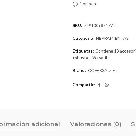
Compare
SKU:
7891009821771
Categoría:
HERRAMIENTAS
Etiquetas:
Contiene 13 accesor
robusta
,
Versatil
Brand:
COFERSA .S.A.
Compartir
formación adicional
Valoraciones (0)
S