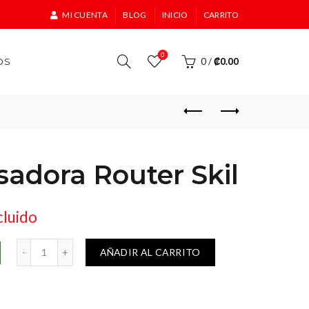
MI CUENTA
BLOG
INICIO
CARRITO
0
OS
0
/
₡
0.00
adora Router Skil
cluido
esadora Router Skil cantidad
AÑADIR AL CARRITO