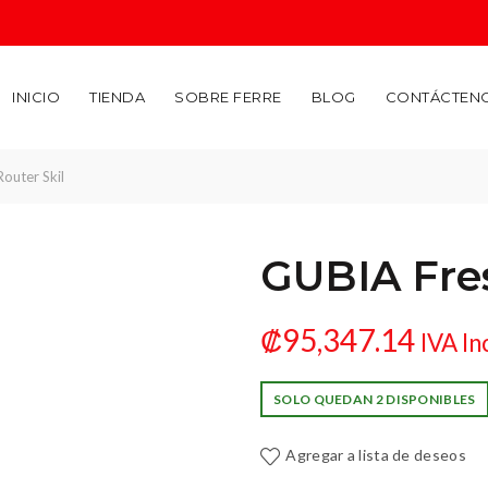
INICIO
TIENDA
SOBRE FERRE
BLOG
CONTÁCTEN
outer Skil
GUBIA Fres
₡
95,347.14
IVA In
GUBIA Fr
SOLO QUEDAN 2 DISPONIBLES
Agregar a lista de deseos