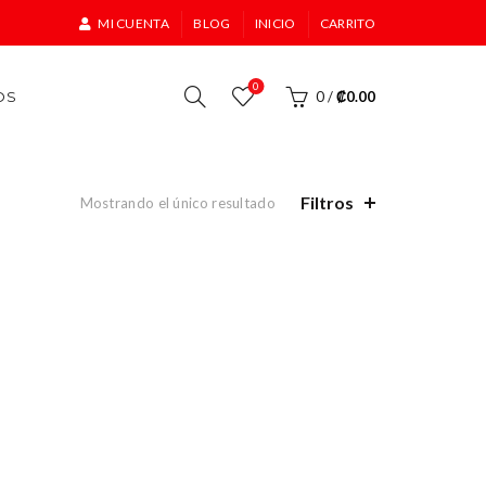
MI CUENTA
BLOG
INICIO
CARRITO
0
OS
0
/
₡
0.00
Filtros
Mostrando el único resultado