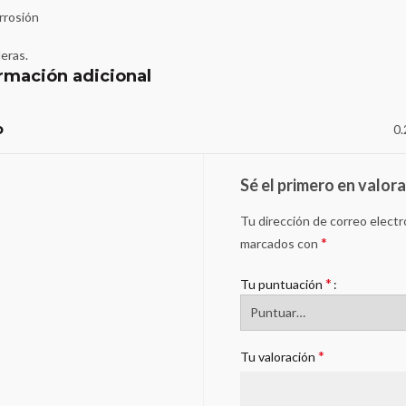
rrosión
eras.
rmación adicional
o
0.
Sé el primero en valor
Tu dirección de correo electr
*
marcados con
*
Tu puntuación
*
Tu valoración