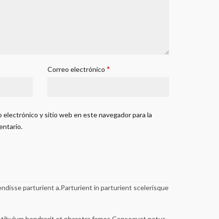
*
Correo electrónico
 electrónico y sitio web en este navegador para la
entario.
disse parturient a.Parturient in parturient scelerisque
estibulum hendrerit et pharetra fames.Consequat netus.