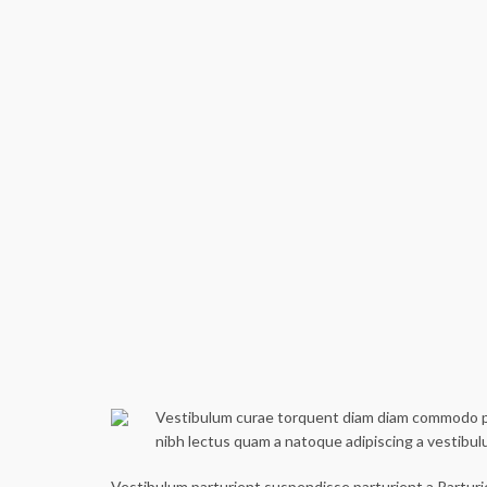
Vestibulum curae torquent diam diam commodo part
nibh lectus quam a natoque adipiscing a vestibu
Vestibulum parturient suspendisse parturient a.Parturi