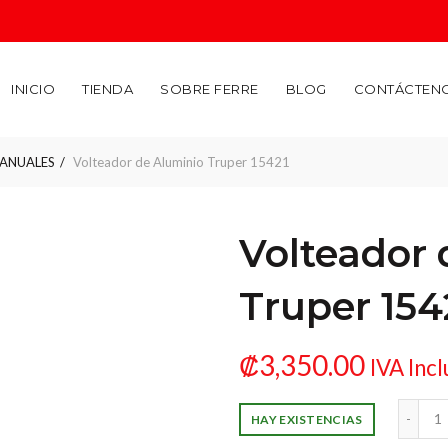
INICIO
TIENDA
SOBRE FERRE
BLOG
CONTÁCTEN
ANUALES
Volteador de Aluminio Truper 15421
Volteador 
Truper 154
₡
3,350.00
IVA Incl
Volteador de Aluminio 
HAY EXISTENCIAS