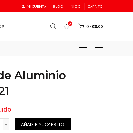
MI CUENTA
BLOG
INICIO
CARRITO
0
OS
0
/
₡
0.00
de Aluminio
21
uido
Truper 15421 cantidad
AÑADIR AL CARRITO