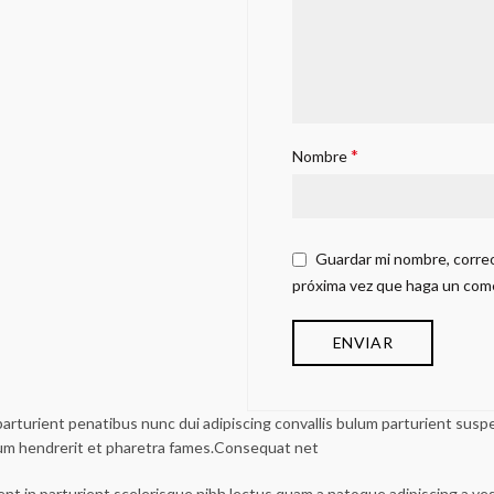
*
Nombre
Guardar mi nombre, correo
próxima vez que haga un com
urient penatibus nunc dui adipiscing convallis bulum parturient suspen
lum hendrerit et pharetra fames.Consequat net
ent in parturient scelerisque nibh lectus quam a natoque adipiscing a v