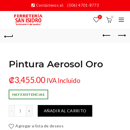
Contáctenos al:
(506) 4701-8773
0
0
Pintura Aerosol Oro
₡
3,455.00
IVA Incluido
HAY EXISTENCIAS
tura Aerosol Oro cantidad
AÑADIR AL CARRITO
Agregar a lista de deseos