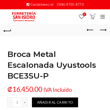
Contáctenos al:
(506) 4701-8773
0
0
Broca Metal
Escalonada Uyustools
BCE3SU-P
₡
16,450.00
IVA Incluido
calonada Uyustools BCE3SU-P cantidad
AÑADIR AL CARRITO